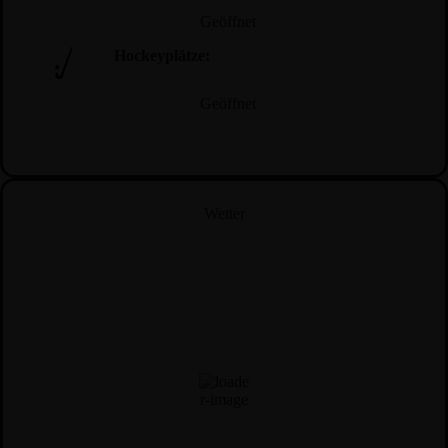
Geöffnet
Hockeyplätze:
Geöffnet
Wetter
Hannover
10:34,
07.08.2026
18
°C
Wind Gust
15 Km/h
Clouds
68%
Visibility
10 km