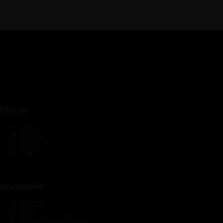
Über uns
Club
Tennis
Hockey
Vital
Informationen
Partner
Blog
Datenschutzerklärung