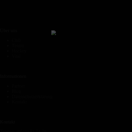
Über uns
Club
Tennis
Hockey
Vital
Informationen
Partner
Blog
Datenschutzerklärung
Kontakt
Kontakt
Telefon: (0511) 81 74 70