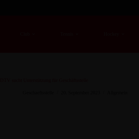
Zum
Inhalt
springen
Club
Tennis
Hockey
DTV sucht Unterstützung für Geschäftsstelle
Geschaeftsstelle
20. September 2023
Allgemein