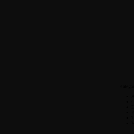
Kategor
A
G
H
K
T
V