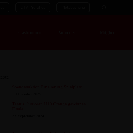
App
DTV Pro Shop
Platzbuchung
Gastronomie
Partner
Mitglieder
teste
Spendenaktion Erneuerung Spielplatz
1. Dezember 2025
Tennis: Junioren U10 Orange gewinnen
Finale
23. September 2024