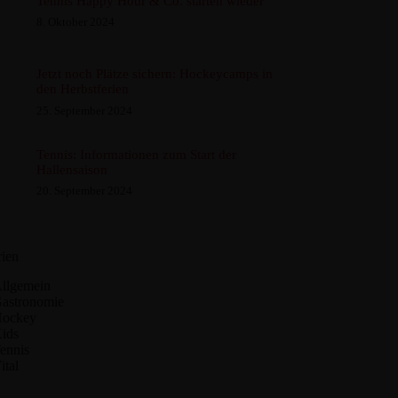
Tennis Happy Hour & Co. starten wieder
8. Oktober 2024
Jetzt noch Plätze sichern: Hockeycamps in
den Herbstferien
25. September 2024
Tennis: Informationen zum Start der
Hallensaison
20. September 2024
ien
llgemein
astronomie
ockey
ids
ennis
ital