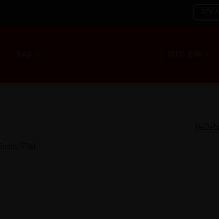
DTV 
Vital
DTV Kids
Belieb
ennis
,
Vital