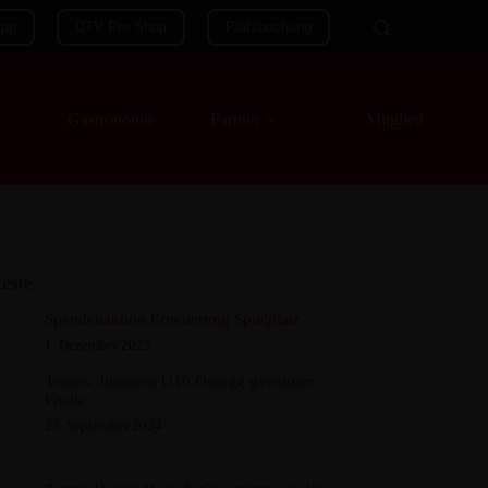
App
DTV Pro Shop
Platzbuchung
Gastronomie
Partner
Mitglieder
teste
Spendenaktion Erneuerung Spielplatz
1. Dezember 2025
Tennis: Junioren U10 Orange gewinnen
Finale
23. September 2024