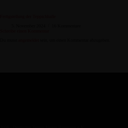
Fertigstellung der Teppichhalle
5. November 2024
16 Kommentare
Schreibe einen Kommentar
Du musst
angemeldet
sein, um einen Kommentar abzugeben.
2026 - Deutscher Tennis Verein Hannover e.V.