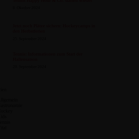
Tennis Happy Hour & Co. starten wieder
8. Oktober 2024
Jetzt noch Plätze sichern: Hockeycamps in
den Herbstferien
25. September 2024
Tennis: Informationen zum Start der
Hallensaison
20. September 2024
ien
llgemein
astronomie
ockey
ids
ennis
ital