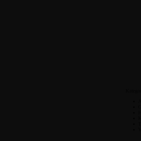
Kategor
A
G
H
K
T
V