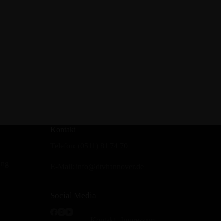
Kontakt
Telefon: (0511) 81 74 70
ung
E-Mail:
info@dtvhannover.de
Social Media
Kontakt
|
Impressum