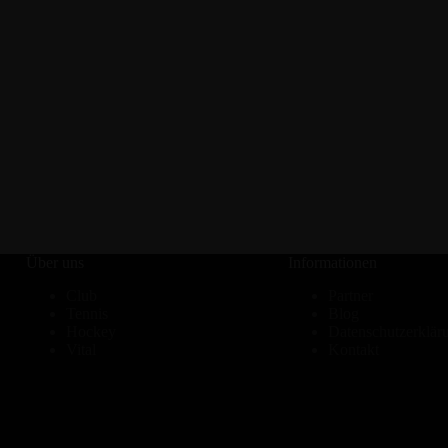
Über uns
Informationen
Club
Partner
Tennis
Blog
Hockey
Datenschutzerklär
Vital
Kontakt