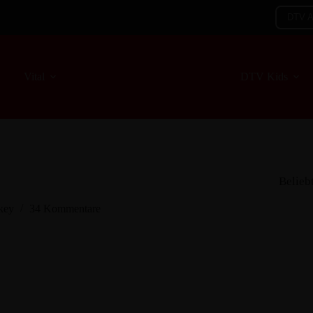
DTV 
Vital
DTV Kids
Belieb
key
34 Kommentare