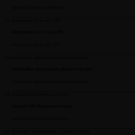
minoxidil foam netherlands
bupropion hcl er (xl) 300
bupropion hcl er (xl) 300
bupropion hcl er (xl) 300
terbinafine mechanism clinical overview
terbinafine mechanism clinical overview
terbinafine mechanism clinical overview
toradol effectiveness overview
toradol effectiveness overview
toradol effectiveness overview
ketorolac tromethamine explained simply