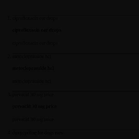
ciprofloxacin ear drops
ciprofloxacin ear drops
ciprofloxacin ear drops
metoclopramide hcl
metoclopramide hcl
metoclopramide hcl
prevacid 30 mg price
prevacid 30 mg price
prevacid 30 mg price
doxycycline for dogs ears