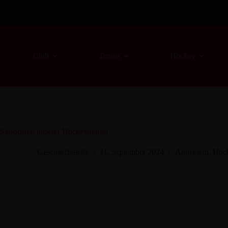
Zum
Inhalt
springen
Club
Tennis
Hockey
Saisonstart unserer Hockeyherren
Geschaeftsstelle
11. September 2024
Allgemein
,
Hoc