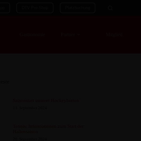
App
DTV Pro Shop
Platzbuchung
Gastronomie
Partner
Mitglieder
teste
Saisonstart unserer Hockeyherren
11. September 2024
Tennis: Informationen zum Start der
Hallensaison
20. September 2024