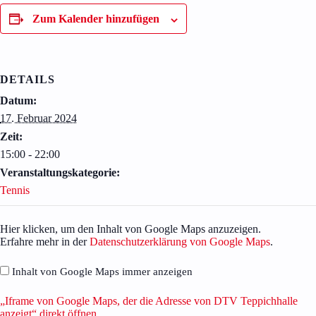
Zum Kalender hinzufügen
DETAILS
Datum:
17. Februar 2024
Zeit:
15:00 - 22:00
Veranstaltungskategorie:
Tennis
„Iframe
Hier klicken, um den Inhalt von Google Maps anzuzeigen.
von
Erfahre mehr in der
Datenschutzerklärung von Google Maps
.
Google
Maps,
Inhalt von Google Maps immer anzeigen
der
die
„Iframe von Google Maps, der die Adresse von DTV Teppichhalle
Adresse
anzeigt“ direkt öffnen