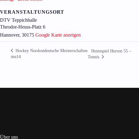
von
DTV
Teppichhalle
VERANSTALTUNGSORT
anzeigt“
DTV Teppichhalle
von
Theodor-Heuss-Platz 6
Google
Maps
Hannover
,
30175
Google Karte anzeigen
anzeigen
Hockey Nordostdeutsche Meisterschaften
Heimspiel Herren 55 –
mu14
Tennis
Über uns