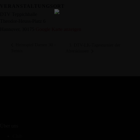
DTV
Teppichhalle
VERANSTALTUNGSORT
anzeigt“
DTV Teppichhalle
von
Theodor-Heuss-Platz 6
Google
Maps
Hannover
,
30175
Google Karte anzeigen
anzeigen
Heimspiel Damen 30 –
3. DTV-LK-Tagesturnier der
Tennis
Altersklassen
Über uns
Club