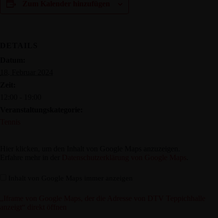
Zum Kalender hinzufügen
DETAILS
Datum:
18. Februar 2024
Zeit:
12:00 - 19:00
Veranstaltungskategorie:
Tennis
„Iframe
Hier klicken, um den Inhalt von Google Maps anzuzeigen.
von
Erfahre mehr in der
Datenschutzerklärung von Google Maps
.
Google
Maps,
Inhalt von Google Maps immer anzeigen
der
die
„Iframe von Google Maps, der die Adresse von DTV Teppichhalle
Adresse
anzeigt“ direkt öffnen
von